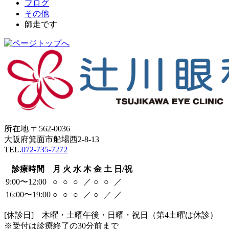
ブログ
その他
師走です
所在地 〒562-0036
大阪府箕面市船場西2-8-13
TEL.
072-735-7272
診療時間
月
火
水
木
金
土
日/祝
9:00〜12:00
○
○
○
／
○
○
／
16:00〜19:00
○
○
○
／
○
／
／
[休診日] 木曜・土曜午後・日曜・祝日（第4土曜は休診）
※受付は診療終了の30分前まで