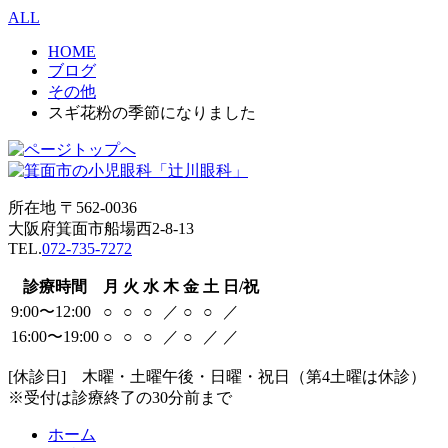
ALL
HOME
ブログ
その他
スギ花粉の季節になりました
所在地 〒562-0036
大阪府箕面市船場西2-8-13
TEL.
072-735-7272
診療時間
月
火
水
木
金
土
日/祝
9:00〜12:00
○
○
○
／
○
○
／
16:00〜19:00
○
○
○
／
○
／
／
[休診日] 木曜・土曜午後・日曜・祝日（第4土曜は休診）
※受付は診療終了の30分前まで
ホーム