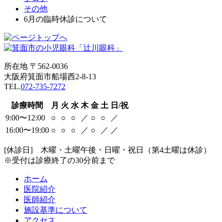
その他
6月の臨時休診について
所在地 〒562-0036
大阪府箕面市船場西2-8-13
TEL.
072-735-7272
診療時間
月
火
水
木
金
土
日/祝
9:00〜12:00
○
○
○
／
○
○
／
16:00〜19:00
○
○
○
／
○
／
／
[休診日] 木曜・土曜午後・日曜・祝日（第4土曜は休診）
※受付は診療終了の30分前まで
ホーム
医院紹介
医師紹介
施設基準について
アクセス