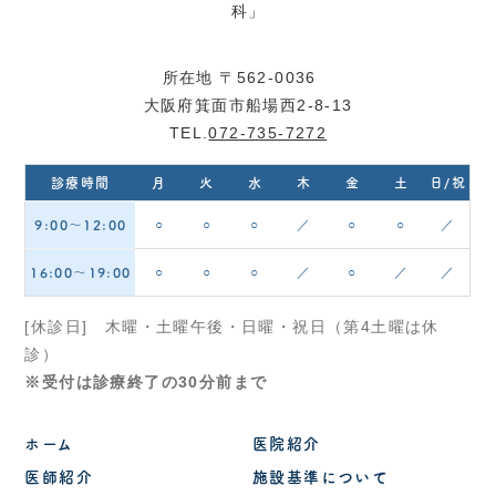
所在地 〒562-0036
大阪府箕面市船場西2-8-13
TEL.
072-735-7272
診療時間
月
火
水
木
金
土
日/祝
9:00〜12:00
○
○
○
／
○
○
／
16:00〜19:00
○
○
○
／
○
／
／
[休診日] 木曜・土曜午後・日曜・祝日（第4土曜は休
診）
※受付は診療終了の30分前まで
ホーム
医院紹介
医師紹介
施設基準について